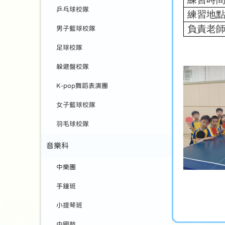
乒乓球校隊
練習地
負責老
男子籃球校隊
足球校隊
躲避盤校隊
K-pop舞蹈表演團
女子籃球校隊
羽毛球校隊
音樂科
中樂團
手鐘班
小提琴班
中國鼓