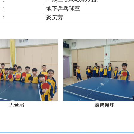
點：
地下乒乓球室
師：
麥笑芳
大合照
練習接球