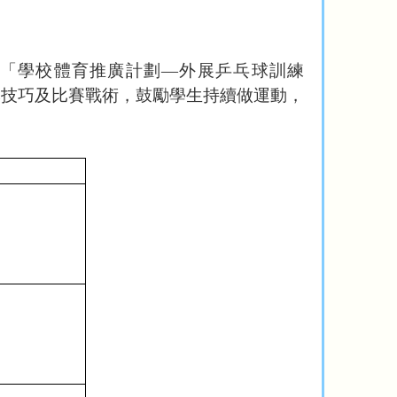
「學校體育推廣計劃
—
外展乒乓球訓練
本技巧及比賽戰術，
鼓勵學生持續做運動，