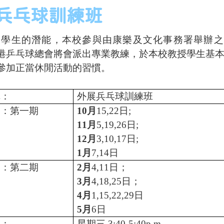
兵乓球訓練班
學生的潛能，
本校參與由康樂及文化事務署舉辦之
港乒乓球總會將會派出專業教練，於本校教授學生基
參加正當休閒活動的習慣。
稱：
外展兵乓球訓練班
期：第一期
10
月
15,22
日
;
11
月
5,19,26
日
;
12
月
3,10,17
日
;
1
月
7,14
日
期：第二期
2
月
4,11
日；
3
月
4,18,25
日；
4
月
1,15,22,29
日
5
月
6
日
間：
星期三
3:40-5:40p.m.