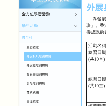
外展
全方位學習活動
為發展
班」
。
香
學生活動
養成課餘
體育科
活動名
舞蹈校隊
練習日
外展兵乓球訓練班
(
共
10
堂
)
外展籃球訓練班
簡易田徑訓練班
練習日
羽毛球訓練班
(
共
10
堂
)
花式跳繩
田徑校隊
練習時