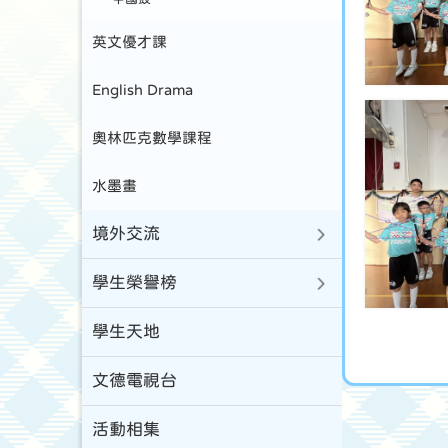
英文優才課
English Drama
奧林匹克數學課程
水墨畫
境外交流
學生榮譽榜
學生天地
文德電視台
活動相集