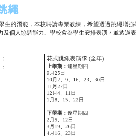
跳繩
學生的潛能，
本校
聘請專業教練，希望透過跳繩增強
力及個人協調能力。學校
會為
學生
安
排表演
，並
透過
稱：
花式跳繩表演隊
(
全年
)
上學期：
逢星期四
期：
9
月
25
日
10
月
2
、
9
、
16
、
23
、
30
日
11
月
27
日
12
月
4
、
11
日
1
月
8
、
15
、
22
日
下學期：
逢星期四
2
月
5
、
12
日
3
月
19
、
26
日
4
月
16
、
23
日