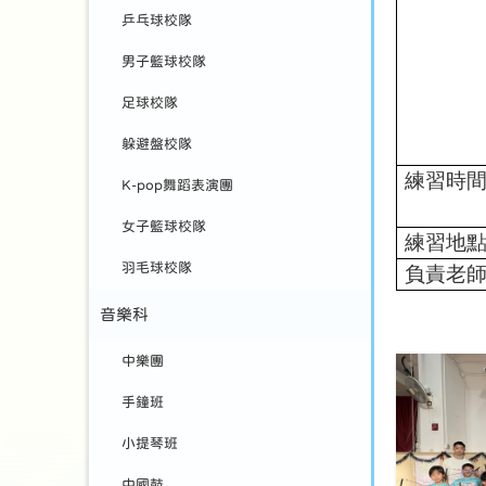
乒乓球校隊
男子籃球校隊
足球校隊
躲避盤校隊
練習時
K-pop舞蹈表演團
女子籃球校隊
練習地
羽毛球校隊
負責老
音樂科
中樂團
手鐘班
小提琴班
中國鼓