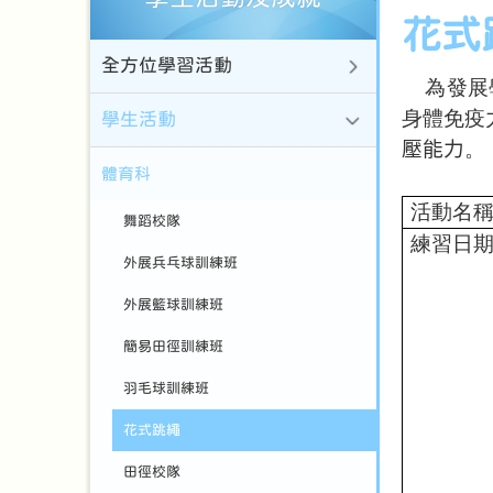
花式
全方位學習活動
為發展
身體免疫
學生活動
壓能力
。
體育科
活動名
舞蹈校隊
練習日
外展兵乓球訓練班
外展籃球訓練班
簡易田徑訓練班
羽毛球訓練班
花式跳繩
田徑校隊