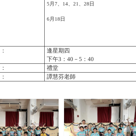
5
月
7
、
14
、
21
、
28
日
6
月
18
日
間：
逢星期四
下午
3
：
40
－
5
：
40
點：
禮堂
師：
譚慧芬老師