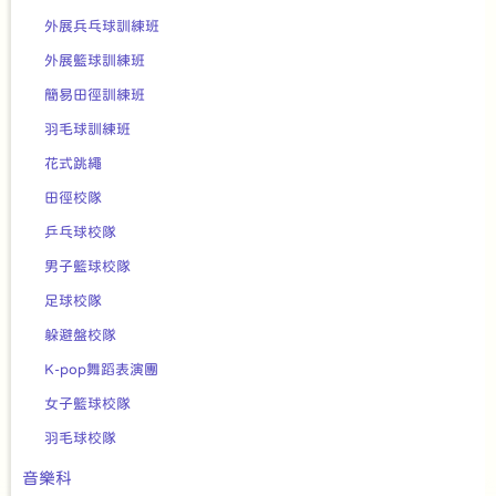
外展兵乓球訓練班
外展籃球訓練班
簡易田徑訓練班
羽毛球訓練班
花式跳繩
田徑校隊
乒乓球校隊
男子籃球校隊
足球校隊
躲避盤校隊
K-pop舞蹈表演團
女子籃球校隊
羽毛球校隊
音樂科