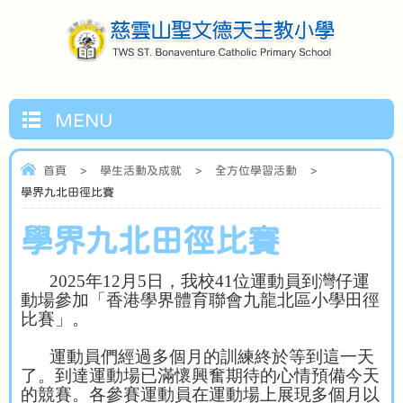
MENU
首頁
>
學生活動及成就
>
全方位學習活動
>
學界九北田徑比賽
學界九北田徑比賽
2025
年
12
月
5
日，我校
41
位運動員到灣仔運
動場參加「香港學界體育聯會九龍北區小學田徑
比賽」。
運動員們經過多個月的訓練終於等到這一天
了。到達運動場已滿懷興奮期待的心情預備今天
的競賽。各參賽運動員在運動場上展現多個月以