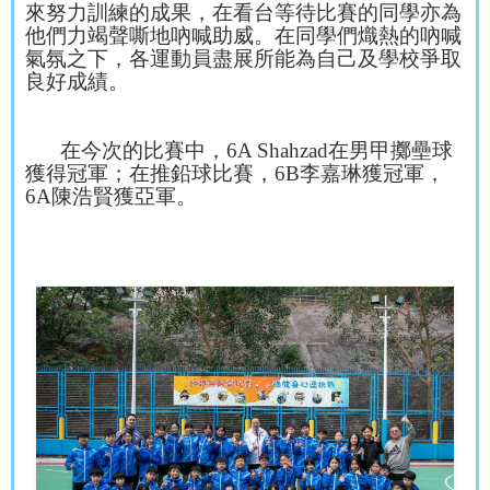
來努力訓練的成果，在看台等待比賽的同學亦為
他們力竭聲嘶地吶喊助威。在同學們熾熱的吶喊
氣氛之下，各運動員盡展所能為自己及學校爭取
良好成績。
在今次的比賽中，
6A Shahzad
在男甲擲壘球
獲得冠軍；在推鉛球比賽，
6B
李嘉琳獲冠軍，
6A
陳浩賢獲亞軍。