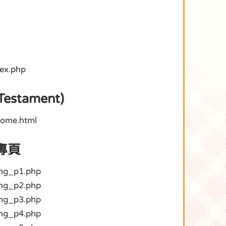
dex.php
estament)
home.html
專頁
ong_p1.php
ong_p2.php
ong_p3.php
ong_p4.php