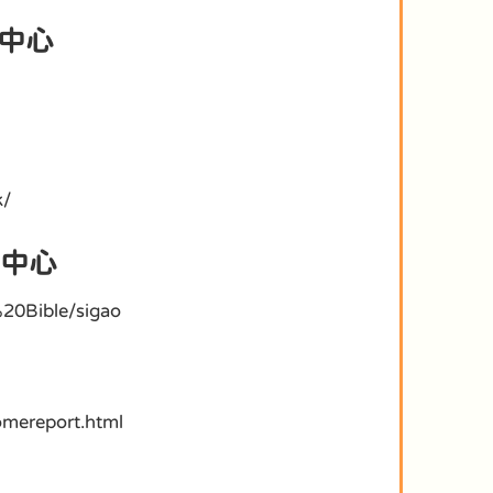
中心
k/
中心
%20Bible/sigao
omereport.html