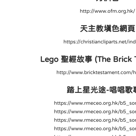
http://www.ofm.org.hk/
天主教填色網頁
https://christiancliparts.net/in
Lego 聖經故事 (The Brick T
http://www.bricktestament.com/
踏上星光途-唱唱歌
https://www.rmeceo.org.hk/b5_s
https://www.rmeceo.org.hk/b5_s
https://www.rmeceo.org.hk/b5_s
https://www.rmeceo.org.hk/b5_s