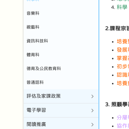
科學
音樂科
視藝科
2.課程宗
資訊科技科
培養
發展
體育科
掌握
初步
德育及公民教育科
認識
普通話科
培養
評估及家課政策
3. 照
電子學習
分層
閱讀推廣
協作