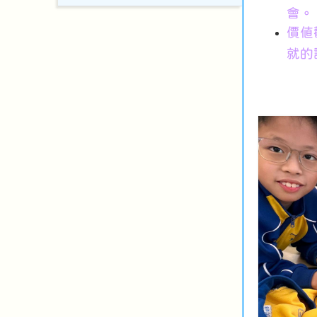
會。
價值
就的