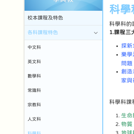
科學
校本課程及特色
科學科的
1.課程
各科課程特色
探新
中文科
樂學
英文科
問題
創造
數學科
家與
常識科
科學科課
宗教科
生命
人文科
物質
地球
科學科