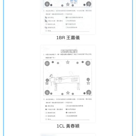
1BR 王嘉儀
1CL 黃春穎