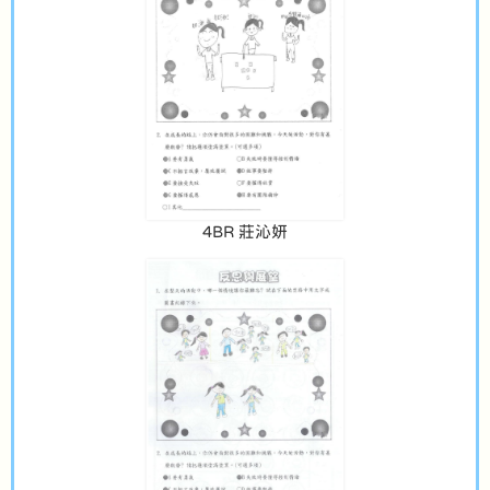
4BR 莊沁妍