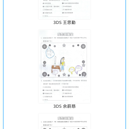
3DS 王思勤
3DS 余蔚慈