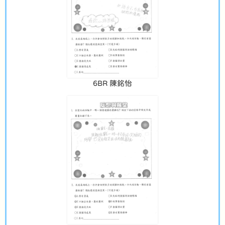
6BR 陳銘怡