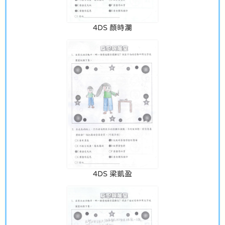
4DS 顏時瀾
4DS 梁凱盈