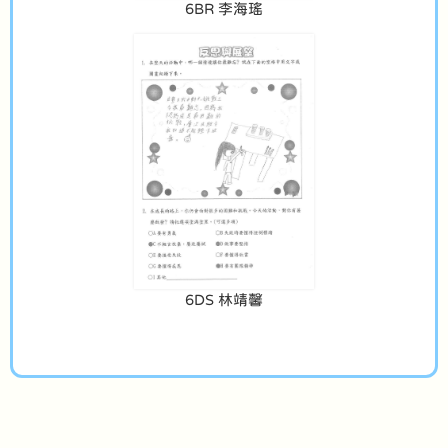
6BR 李海瑤
6DS 林靖馨