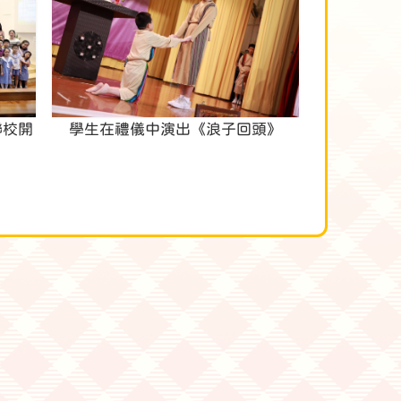
聯校開
學生在禮儀中演出《浪子回頭》