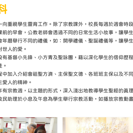
科
一向重視學生靈育工作。除了宗教課外，校長每週於週會時
課前的早會，公教老師會透過不同的日常生活小故事，讓學
會年曆舉行不同的禮儀，如：開學禮儀、聖誕禮儀等，讓學
對世人的愛。
設有基督小先鋒、小方青及聖詠團，藉以深化學生的信仰歷
徒。
程中加入介紹會祖聖方濟、主保聖文德、各班班主保以及不
主愛人的精神。
年有宗教週，以主題的形式，深入淺出地教導學生聖經的真
牧民助理於小息及午息為學生舉行宗教活動，如播放宗教動