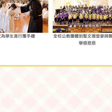
父為學生進行覆手禮
全校公教團體到聖文德堂參與
學感恩祭