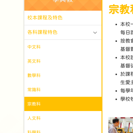
宗教
校本課程及特色
本校
各科課程特色
每日
按教
中文科
基督
本校
英文科
基督
於課
數學科
生愛
常識科
每學
學校
宗教科
人文科
科學科