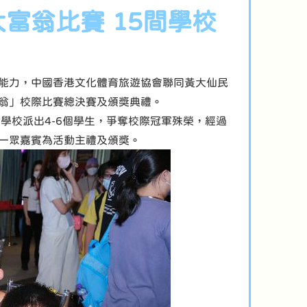
富翁比賽 15間學校
能力，中國香港文化體育旅遊協會聯同黃大仙民
翁」校際比賽總決賽及頒獎典禮。
學校派出4-6個學生，爭奪校際冠軍殊榮，經過
一眾嘉賓為活動主禮及頒獎。