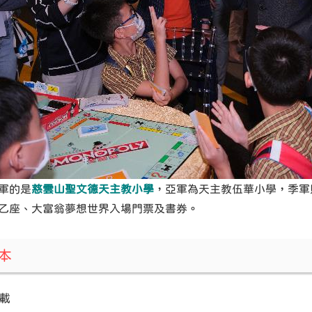
軍的是
慈雲山聖文德天主教小學
，亞軍為天主教伍華小學，季軍
乙座、大富翁夢想世界入場門票及書券。
版本
載