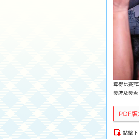
奪得比賽冠
獎牌及獎盃
PDF
點擊下