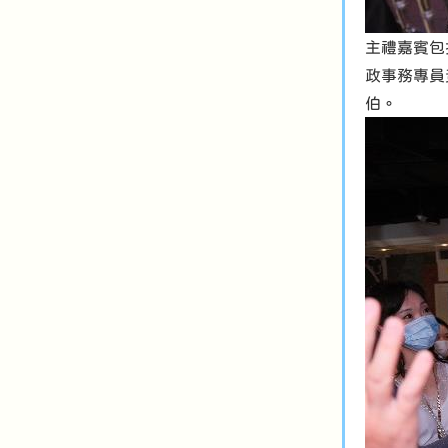
主禮嘉賓包
政事務專員
伯。