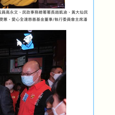
成員高永文、民政事務總署署長趙凱渝、黃大仙民
雯蕙、愛心全達慈善基金董事/執行委員會主席潘