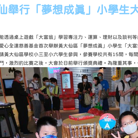
仙舉行「夢想成真」小學生大
能透過桌上遊戲「大富翁」學習專注力、運算、理財以及談判等
愛心全達慈善基金首次舉辦黃大仙區「夢想成真」小學生「大富
請黃大仙區學校小三至小六學生參與，參賽學校共有15間，每間
鬥，激烈的比賽之後，大會於日前舉行頒獎典禮。為隆重其事，