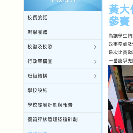
黃大
校長的話
參賽
辦學團體
為讓學生們
政事務處及
校徽及校歌
是次比賽邀
一番龍爭虎
行政架構圖
班級結構
學校設施
學校發展計劃與報告
優質評核管理認證計劃