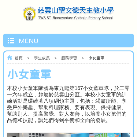
MENU
首頁
>
學生成長
>
服務學習
>
小女童軍
小女童軍
本校小女童軍隊號為東九龍第
167
小女童軍隊，於二零
一六年成立，隸屬於慈雲山分區。本校小女童軍的訓
練活動是環繞著八項綱領主題，包括：竭盡所能、享
受戶外樂趣、幫助料理家務、要有表現、保持健康、
幫助別人、提高警覺、對人友善，以培養小女孩們的
品德和技能，讓她們得到平衡和全面的發展。