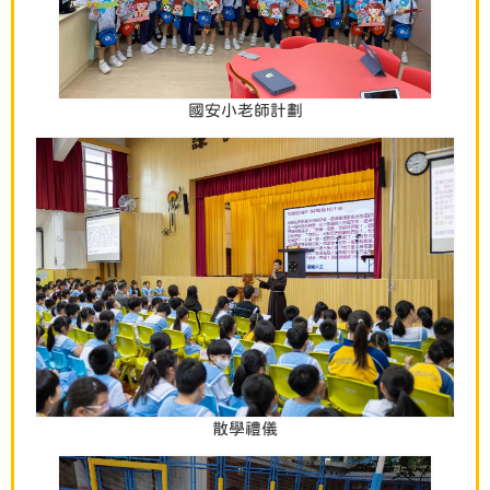
國安小老師計劃
散學禮儀