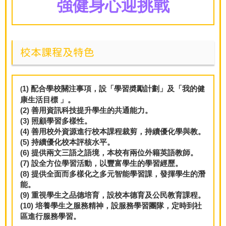
強健身心迎挑戰
校本課程及特色
1)
配合學校關注事項
，
設
「
學習奬勵計劃
」
及
「
我的健
(
康生活目標
」。
(2)
善用資訊科技提升學生的共通能力
。
(3)
照顧學習多樣性
。
(4)
善用校外資源進行校本課程裁剪
，
持續優化學與教
。
(5)
持續優化校本評核水平
。
(6)
提供兩文三語之語境
，
本校有兩位外籍英語教師
。
(7)
設全方位學習活動
，
以豐富學生的學習經歷
。
(8)
提供全面而多樣化之多元智能學習課
，
發揮學生的潛
能
。
(9)
重視學生之品德培育
，
設校本德育及公民教育課程
。
(10)
培養學生之服務精神
，
設服務學習團隊
，
定時到社
區進行服務學習
。