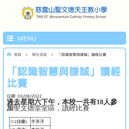
MENU
首頁
>
學生成就
>
「認識智慧與謙誠」讀經比賽
「認識智慧與謙誠」讀經
比賽
日期:
03/08/2022
過去星期六下午，本校一共有
18
人參
加
聖文德堂堂區，讀經比賽
1C
(
佳蘭
)
李厚澤