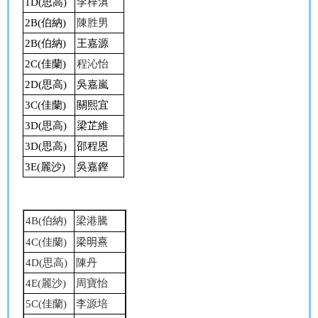
1D(
思高
)
李梓淇
2B(
伯納
)
陳胜男
2B(
伯納
)
王嘉源
2C(
佳蘭
)
程沁怡
2D(
思高
)
吳嘉嵐
3C(
佳蘭
)
關熙宜
3D(
思高
)
梁芷維
3D(
思高
)
邵程恩
3E(
麗沙
)
吳嘉鏗
4B
(
伯納
)
梁港騰
4C(
佳蘭
)
梁明熹
4D(
思高
)
陳丹
4E(
麗沙
)
周寶怡
5C(
佳蘭
)
李源培