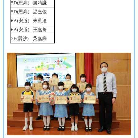
5D(
思高
)
盧靖謙
5D(
思高
)
温嘉俊
6A(
安道
)
朱凱迪
6A(
安道
)
王嘉蕎
3E(
麗沙
)
吳嘉鏗