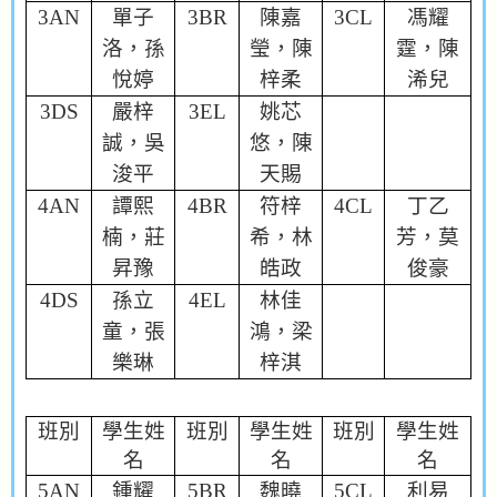
3AN
單子
3BR
陳嘉
3CL
馮耀
洛，孫
瑩，陳
霆，陳
悅婷
梓柔
浠兒
3DS
嚴梓
3EL
姚芯
誠，吳
悠，陳
浚平
天賜
4AN
譚熙
4BR
符梓
4CL
丁乙
楠，莊
希，林
芳，莫
昇豫
皓政
俊豪
4DS
孫立
4EL
林佳
童，張
鴻，梁
樂琳
梓淇
班別
學生姓
班別
學生姓
班別
學生姓
名
名
名
5AN
鍾耀
5BR
魏曉
5CL
利易