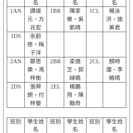
名
名
名
1AN
譚竣
1BR
陳家
1CL
楊泳
元，方
樂，吳
洪，施
兆宏
凱晴
美君
1DS
余蔚
慈，梅
子洋
2AN
鄭思
2BR
梁適
2CL
顏時
樂，馮
芝，郭
瀾，李
梓衡
綽嫣
曉晴
2DS
張舜
2EL
楊鵬
朗，付
飛，陳
梓鎣
翰奇
班別
學生姓
班別
學生姓
班別
學生姓
名
名
名