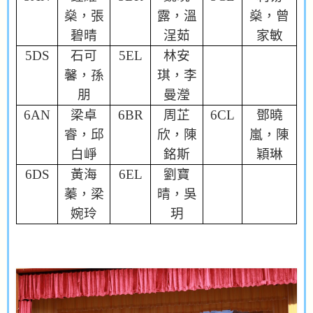
燊，張
露，溫
燊，曾
碧晴
浧茹
家敏
5DS
石可
5EL
林安
馨，孫
琪，李
朋
曼瀅
6AN
梁卓
6BR
周芷
6CL
鄧曉
睿，邱
欣，陳
嵐，陳
白崢
銘斯
穎琳
6DS
黃海
6EL
劉寶
蓁，梁
晴，吳
婉玲
玥