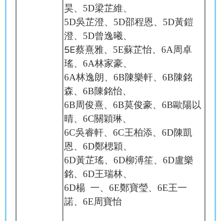
昊、
5D
梁芷維、
5D
吳芷澄、
5D
邵程恩、
5D
黃鎧
澄、
5D
曾逸曦、
蔡熹雅、
5E
蘇芷怡、
6A
周卓
5E
瑤、
6A
林家豪、
6A
林逸朗、
6B
陳樂軒、
6B
陳銘
森、
6B
陳銘怡、
6B
周俊熹、
6B
莫俊豪、
6B
歐陽以
晴、
6C
關穎琳、
6C
吳睿軒、
6C
王柏添、
6D
陳凱
恩、
6D
鄭楒穎、
6D
黃芷瑤、
6D
柳溥笙、
6D
盧樂
銘、
6D
王瑞林、
6D
楊
一、
6E
鄭寶瑩、
6E
王一
諾、
6E
周寶怡