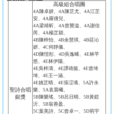
高級組合唱團
4A
陳卓妍、
4A
陳芷尤、
4A
江芷
安、
4A
羅倩兒、
4A
梁靖昕、
4A
曾贊溢、
4A
謝佳
芮、
4A
楊芷穎、
4B
陳梓怡、
4B
余慧琪、
4B
莊沁
妍、
4C
何靜儀、
4D
陳愷彤、
4D
吳逸晞、
4E
林芊
悠、
4E
林伊陽、
4E
吳梓濤、
4E
譚靖懿、
4E
曾埼
埼、
4E
王一涵、
4E
姚芷晴、
4E
張淽墧、
5A
許永
聖詩合唱
樂、
5A
袁晨曦、
銀獎
5B
陳樂瑤、
5B
呂日晴、
5B
黃鎧
沂、
5B
翁善盈、
5C
葉美詩、
5C
曾卓一、
5D
荊宇