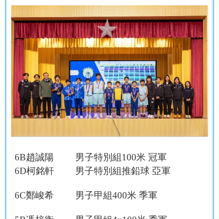
6
B
趙誠陽
男子特別組
100
米 冠軍
6D
柯
銘軒
男子特別組推鉛球 亞軍
6C
鄭峻希
男子甲組
400
米 季軍