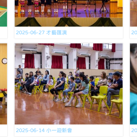
2025-06-27 才藝匯演
2
2025-06-14 小一迎新會
2