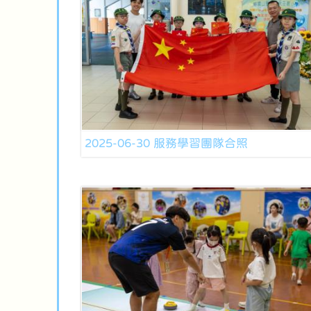
2025-06-30 服務學習團隊合照