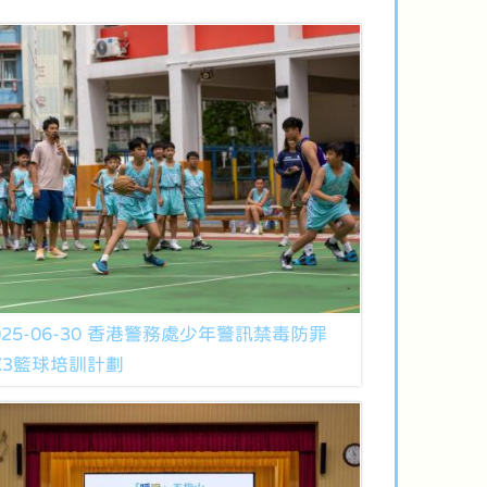
025-06-30 香港警務處少年警訊禁毒防罪
X3籃球培訓計劃