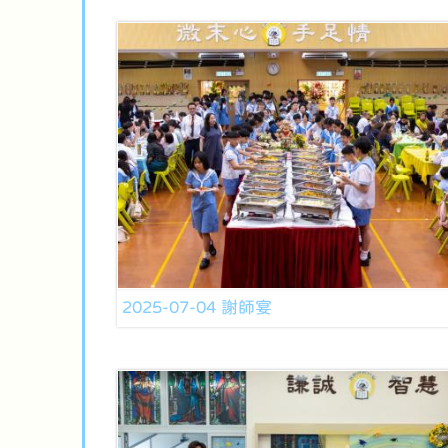
2025-07-04 謝師宴