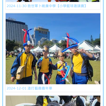
2024-11-30 救世軍卜維廉中學【小學籃球邀請賽】
2024-12-01 渣打藝趣嘉年華