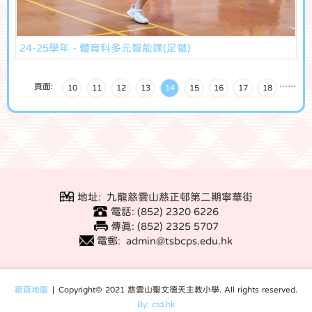
24-25學年 - 體育科多元智能課(足毽)
頁面:
…
…
10
11
12
13
14
15
16
17
18
地址: 九龍慈雲山慈正邨第二期寧華街
電話: (852) 2320 6226
傳真: (852) 2325 5707
電郵: admin@tsbcps.edu.hk
網頁地圖
| Copyright© 2021 慈雲山聖文德天主教小學. All rights reserved.
By: ctd.hk