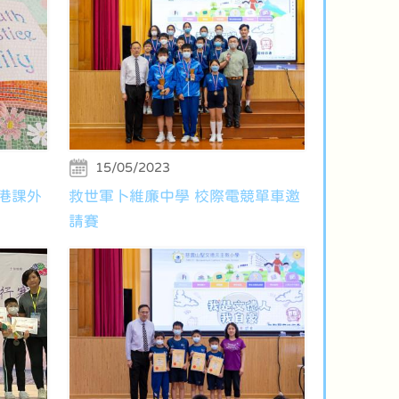
15/05/2023
香港課外
救世軍卜維廉中學 校際電競單車邀
請賽