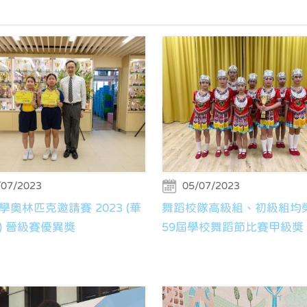
/07/2023
05/07/2023
學奧林匹克邀請賽 2023 (華
舞蹈校隊高級組、初級組均
) 晉級賽優異獎
59屆學校舞蹈節比賽甲級獎