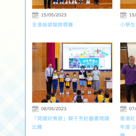
15/05/2023
15
全港躲避盤錦標賽
小學生
08/05/2023
07
「閱讀好煮意」親子烹飪圖書閱讀
香港紅十
比賽
年度 
賽