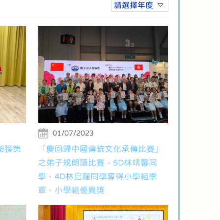
請選擇年度
01/07/2023
榮獲第
「慶回歸中國傳統文化承傳比賽」
之弟子規朗誦比賽 - 5D林靖馨同
學、4D林启躍同學奪得小學組季
軍、小學組優異獎