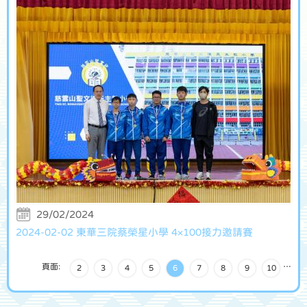
29/02/2024
2024-02-02 東華三院蔡榮星小學 4×100接力邀請賽
頁面:
…
2
3
4
5
6
7
8
9
10