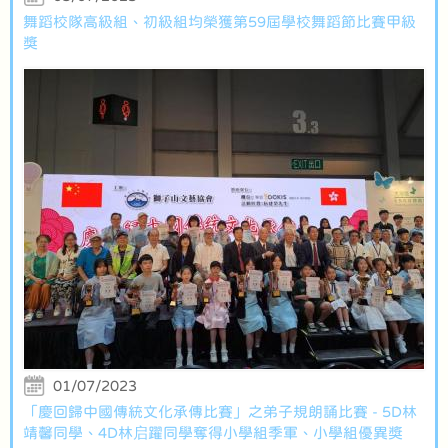
舞蹈校隊高級組、初級組均榮獲第59屆學校舞蹈節比賽甲級
獎
01/07/2023
「慶回歸中國傳統文化承傳比賽」之弟子規朗誦比賽 - 5D林
靖馨同學、4D林启躍同學奪得小學組季軍、小學組優異獎