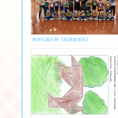
動感校園計劃【躲避盤課程】