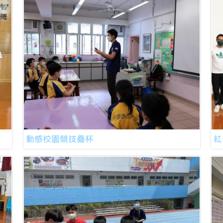
動感校園競技疊杯
紅