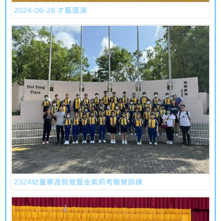
2024-06-28 才藝匯演
2324幼童軍渡假營暨金紫荊考驗營訓練