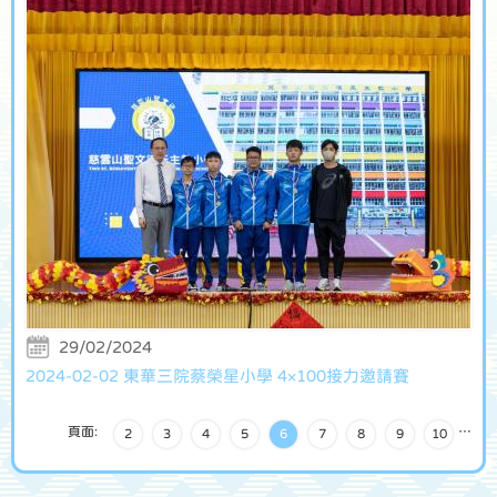
29/02/2024
2024-02-02 東華三院蔡榮星小學 4×100接力邀請賽
頁面:
…
2
3
4
5
6
7
8
9
10