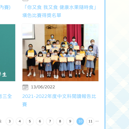
內賽)
「你又食 我又食 健康水果隨時食」
填色比賽得獎名單
13/06/2022
/考三全
2021-2022年度中文科閱讀報告比
賽
:
3
4
5
6
7
8
9
10
11
…