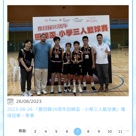
26/08/2023
2023-08-26 「慶回歸26周年回歸盃 - 小學三人籃球賽」獲
得冠軍、季軍
頁面:
…
3
4
5
6
7
8
9
10
11